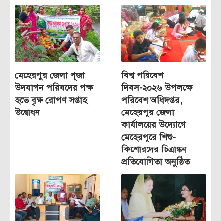
মেহেরপুর জেলা পূজা
বিশ্ব পরিবেশ
উদযাপন পরিষদের পক্ষ
দিবস-২০২৬ উপলক্ষে
হতে বৃক্ষ রোপণ সপ্তাহ
পরিবেশ অধিদপ্তর,
উদ্বোধন
মেহেরপুর জেলা
কার্যালয়ের উদ্যোগে
মেহেরপুরে শিশু-
কিশোরদের চিত্রাঙ্কন
প্রতিযোগিতা অনুষ্ঠিত