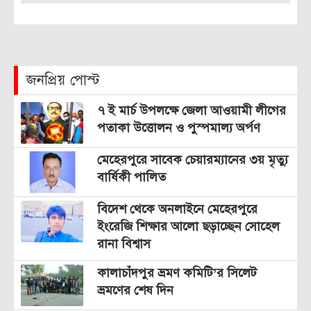
জনপ্রিয় পোস্ট
৭ ই মার্চ উপলক্ষে জেলা আওয়ামী লীগের
পতাকা উত্তোলন ও পুস্পমাল্য অর্পণ
মেহেরপুরে সাবেক চেয়ারম্যানের ৩য় মৃত্যু
বার্ষিকী পালিত
বিদেশ থেকে অনলাইনে মেহেরপুরে
ইংরেজি শিক্ষার আলো ছড়াচ্ছেন সোহেল
রানা বিশ্বাস
কালাচাঁদপুর ভ্রমণ কমিটি’র সিলেট
ভ্রমণের শেষ দিন