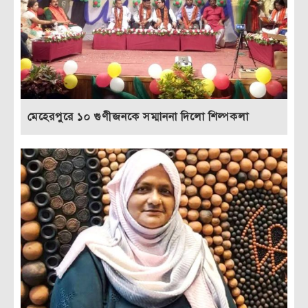
মেহেরপুরে ১০ গুণীজনকে সম্মাননা দিলো শিল্পকলা