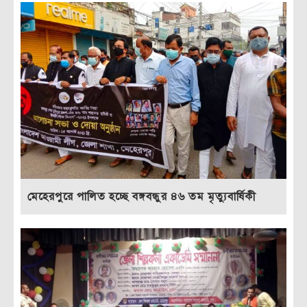
মেহেরপুরে পালিত হচ্ছে বঙ্গবন্ধুর ৪৬ তম মৃত্যুবার্ষিকী