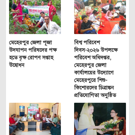
মেহেরপুর জেলা পূজা
বিশ্ব পরিবেশ
উদযাপন পরিষদের পক্ষ
দিবস-২০২৬ উপলক্ষে
হতে বৃক্ষ রোপণ সপ্তাহ
পরিবেশ অধিদপ্তর,
উদ্বোধন
মেহেরপুর জেলা
কার্যালয়ের উদ্যোগে
মেহেরপুরে শিশু-
কিশোরদের চিত্রাঙ্কন
প্রতিযোগিতা অনুষ্ঠিত