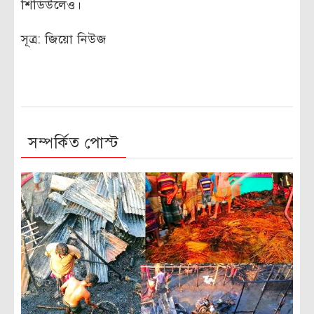
শিডিউলেও।
সূত্র: জিয়ো নিউজ
সম্পর্কিত পোস্ট