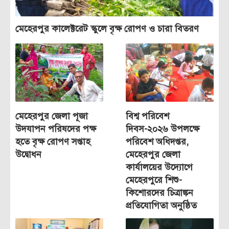
মেহেরপুর কালেক্টরেট স্কুলে বৃক্ষ রোপণ ও চারা বিতরণ
মেহেরপুর জেলা পূজা
বিশ্ব পরিবেশ
উদযাপন পরিষদের পক্ষ
দিবস-২০২৬ উপলক্ষে
হতে বৃক্ষ রোপণ সপ্তাহ
পরিবেশ অধিদপ্তর,
উদ্বোধন
মেহেরপুর জেলা
কার্যালয়ের উদ্যোগে
মেহেরপুরে শিশু-
কিশোরদের চিত্রাঙ্কন
প্রতিযোগিতা অনুষ্ঠিত