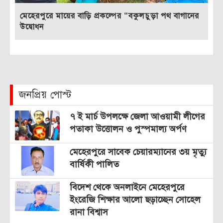
মেহেরপুরে মায়ের বাড়ি প্রকল্পের “বকুলচুড়া পথ বাগানের
উদ্বোধন
জনপ্রিয় পোস্ট
৭ ই মার্চ উপলক্ষে জেলা আওয়ামী লীগের
পতাকা উত্তোলন ও পুস্পমাল্য অর্পণ
মেহেরপুরে সাবেক চেয়ারম্যানের ৩য় মৃত্যু
বার্ষিকী পালিত
বিদেশ থেকে অনলাইনে মেহেরপুরে
ইংরেজি শিক্ষার আলো ছড়াচ্ছেন সোহেল
রানা বিশ্বাস