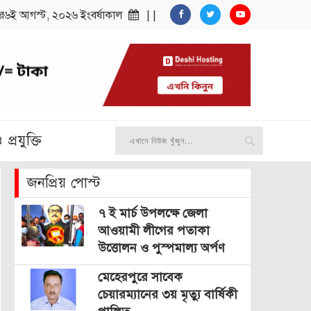
ার৬ই আগস্ট, ২০২৬ ইংবর্ষাকাল
| |
প্রযুক্তি
জনপ্রিয় পোস্ট
৭ ই মার্চ উপলক্ষে জেলা
আওয়ামী লীগের পতাকা
উত্তোলন ও পুস্পমাল্য অর্পণ
মেহেরপুরে সাবেক
চেয়ারম্যানের ৩য় মৃত্যু বার্ষিকী