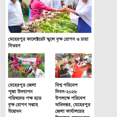
মেহেরপুর কালেক্টরেট স্কুলে বৃক্ষ রোপণ ও চারা
বিতরণ
মেহেরপুর জেলা
বিশ্ব পরিবেশ
পূজা উদযাপন
দিবস-২০২৬
পরিষদের পক্ষ হতে
উপলক্ষে পরিবেশ
বৃক্ষ রোপণ সপ্তাহ
অধিদপ্তর, মেহেরপুর
উদ্বোধন
জেলা কার্যালয়ের