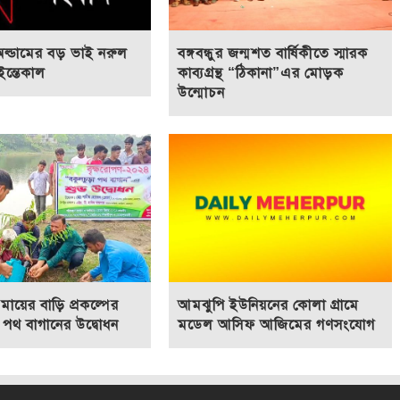
অল্ডামের বড় ভাই নরুল
বঙ্গবন্ধুর জন্মশত বার্ষিকীতে স্মারক
ন্তেকাল
কাব্যগ্রন্থ “ঠিকানা”এর মোড়ক
উন্মোচন
মায়ের বাড়ি প্রকল্পের
আমঝুপি ইউনিয়নের কোলা গ্রামে
 পথ বাগানের উদ্বোধন
মডেল আসিফ আজিমের গণসংযোগ