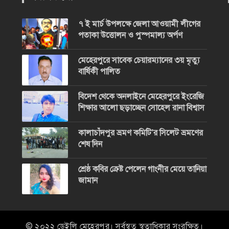
৭ ই মার্চ উপলক্ষে জেলা আওয়ামী লীগের
পতাকা উত্তোলন ও পুস্পমাল্য অর্পণ
মেহেরপুরে সাবেক চেয়ারম্যানের ৩য় মৃত্যু
বার্ষিকী পালিত
বিদেশ থেকে অনলাইনে মেহেরপুরে ইংরেজি
শিক্ষার আলো ছড়াচ্ছেন সোহেল রানা বিশ্বাস
কালাচাঁদপুর ভ্রমণ কমিটি’র সিলেট ভ্রমণের
শেষ দিন
শ্রেষ্ঠ কবির ক্রেষ্ট পেলেন গাংনীর মেয়ে তানিয়া
জামান
© ২০২২ ডেইলি মেহেরপুর। সর্বস্বত্ব স্বত্বাধিকার সংরক্ষিত।