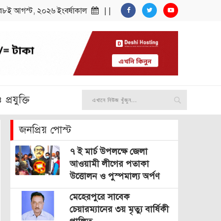
র৮ই আগস্ট, ২০২৬ ইংবর্ষাকাল
| |
প্রযুক্তি
জনপ্রিয় পোস্ট
৭ ই মার্চ উপলক্ষে জেলা
আওয়ামী লীগের পতাকা
উত্তোলন ও পুস্পমাল্য অর্পণ
মেহেরপুরে সাবেক
চেয়ারম্যানের ৩য় মৃত্যু বার্ষিকী