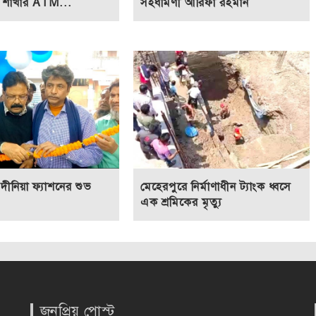
িং শাখার ATM...
সহধর্মিণী আরিফা রহমান
দীনিয়া ফ্যাশনের শুভ
মেহেরপুরে নির্মাণাধীন ট্যাংক ধ্বসে
এক শ্রমিকের মৃত্যু
জনপ্রিয় পোস্ট