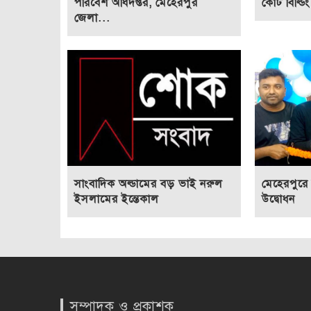
পরিবেশ অধিদপ্তর, মেহেরপুর
কোট বিল্ড
জেলা...
সাংবাদিক অল্ডামের বড় ভাই নরুল
মেহেরপুরে 
ইসলামের ইন্তেকাল
উদ্বোধন
সম্পাদক ও প্রকাশক