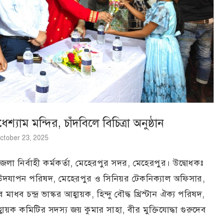
যাম মন্দির, চাঁদবিলে বিচিত্রা অনুষ্ঠান
ctober 23, 2025
লা নির্বাহী কর্মকর্তা, মেহেরপুর সদর, মেহেরপুর। উদ্বোধকঃ
ূজা উদযাপন পরিষদ, মেহেরপুর ও সিনিয়র টেকনিক্যাল অফিসার,
াধব চন্দ্র ভাস্কর আহ্বায়ক, হিন্দু বৌদ্ধ খ্রিস্টান ঐক্য পরিষদ,
ায়ক কমিটির সদস্য জয় কুমার সাহা, বীর মুক্তিযোদ্ধা গুরুদেব