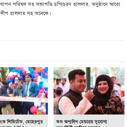
যাপন পরিষদ সহ সভাপতি চন্ডিচরন হালদার, অনুষ্ঠানে আরো
প্রদীপ হালদার সহ অনেকে।
যাংক লিমিটেড, মেহেরপুর
শুভ জন্ম‌দিন মেয়রের সুযোগ্য