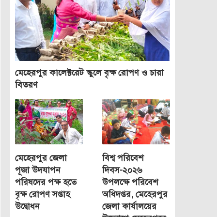
মেহেরপুর কালেক্টরেট স্কুলে বৃক্ষ রোপণ ও চারা
বিতরণ
মেহেরপুর জেলা
বিশ্ব পরিবেশ
পূজা উদযাপন
দিবস-২০২৬
পরিষদের পক্ষ হতে
উপলক্ষে পরিবেশ
বৃক্ষ রোপণ সপ্তাহ
অধিদপ্তর, মেহেরপুর
উদ্বোধন
জেলা কার্যালয়ের