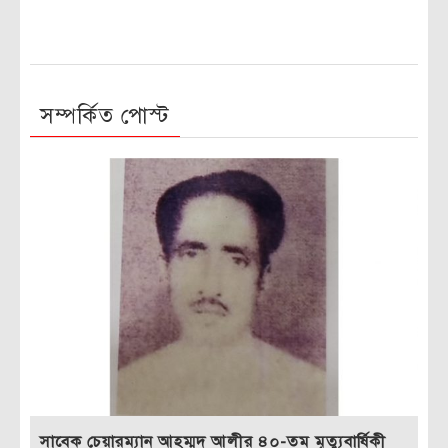
সম্পর্কিত পোস্ট
সাবেক চেয়ারম্যান আহম্মদ আলীর ৪০-তম মৃত্যুবার্ষিকী