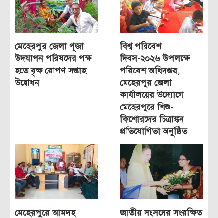
মেহেরপুর জেলা পূজা
বিশ্ব পরিবেশ
উদযাপন পরিষদের পক্ষ
দিবস-২০২৬ উপলক্ষে
হতে বৃক্ষ রোপণ সপ্তাহ
পরিবেশ অধিদপ্তর,
উদ্বোধন
মেহেরপুর জেলা
কার্যালয়ের উদ্যোগে
মেহেরপুরে শিশু-
কিশোরদের চিত্রাঙ্কন
প্রতিযোগিতা অনুষ্ঠিত
মেহেরপুরে আমদহ
জাতীয় সংসদের সংরক্ষিত