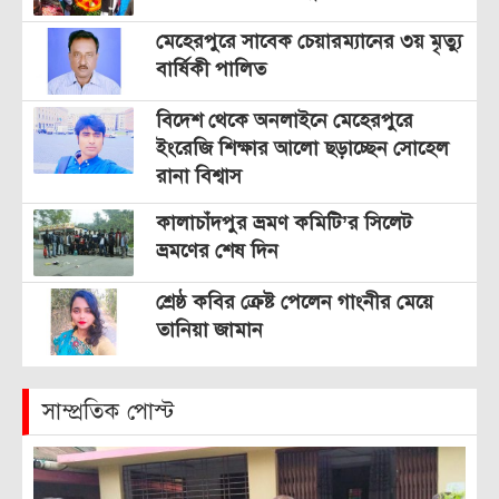
মেহেরপুরে সাবেক চেয়ারম্যানের ৩য় মৃত্যু
বার্ষিকী পালিত
বিদেশ থেকে অনলাইনে মেহেরপুরে
ইংরেজি শিক্ষার আলো ছড়াচ্ছেন সোহেল
রানা বিশ্বাস
কালাচাঁদপুর ভ্রমণ কমিটি’র সিলেট
ভ্রমণের শেষ দিন
শ্রেষ্ঠ কবির ক্রেষ্ট পেলেন গাংনীর মেয়ে
তানিয়া জামান
সাম্প্রতিক পোস্ট