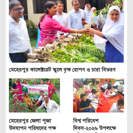
মেহেরপুর কালেক্টরেট স্কুলে বৃক্ষ রোপণ ও চারা বিতরণ
মেহেরপুর জেলা পূজা
বিশ্ব পরিবেশ
উদযাপন পরিষদের পক্ষ
দিবস-২০২৬ উপলক্ষে