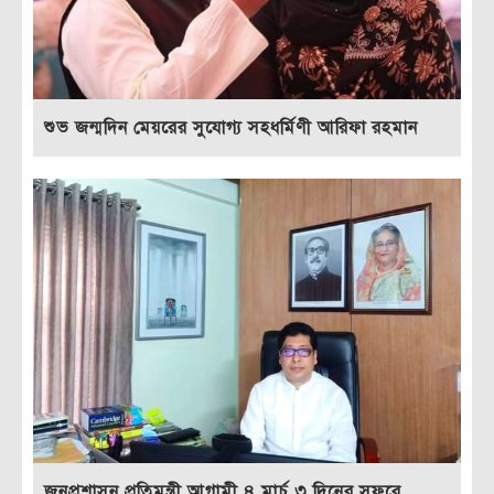
শুভ জন্ম‌দিন মেয়রের সুযোগ্য সহধর্মিণী আরিফা রহমান
জনপ্রশাসন প্রতিমন্ত্রী আগামী ৪ মার্চ ৩ দিনের সফরে...