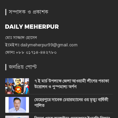
সম্পাদক ও প্রকাশক
মোঃ সাজ্জাদ হোসেন
ইমেইলঃ
dailymeherpur99@gmail.com
ফোনঃ
+৮৮ ০১৭১৪-৪৪২৭৮০
জনপ্রিয় পোস্ট
৭ ই মার্চ উপলক্ষে জেলা আওয়ামী লীগের পতাকা
উত্তোলন ও পুস্পমাল্য অর্পণ
মেহেরপুরে সাবেক চেয়ারম্যানের ৩য় মৃত্যু বার্ষিকী
পালিত