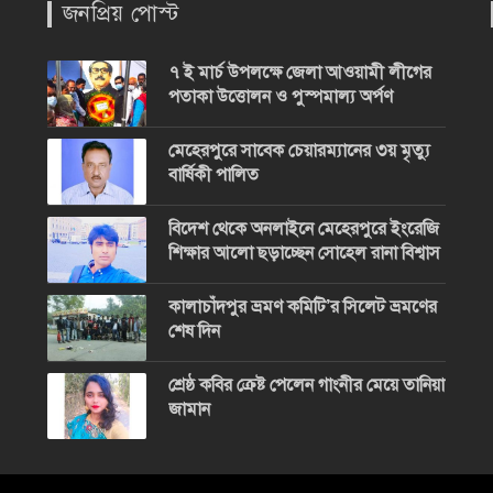
জনপ্রিয় পোস্ট
৭ ই মার্চ উপলক্ষে জেলা আওয়ামী লীগের
পতাকা উত্তোলন ও পুস্পমাল্য অর্পণ
মেহেরপুরে সাবেক চেয়ারম্যানের ৩য় মৃত্যু
বার্ষিকী পালিত
বিদেশ থেকে অনলাইনে মেহেরপুরে ইংরেজি
শিক্ষার আলো ছড়াচ্ছেন সোহেল রানা বিশ্বাস
কালাচাঁদপুর ভ্রমণ কমিটি’র সিলেট ভ্রমণের
শেষ দিন
শ্রেষ্ঠ কবির ক্রেষ্ট পেলেন গাংনীর মেয়ে তানিয়া
জামান