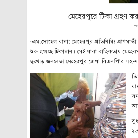
মেহেরপুরে টিকা গ্রহণ
Fe
-এম.সোহেল রানা; মেহেরপুর প্রতিনিধিঃ
প্রাণঘাত
শুরু হয়েছে টিকাদান। সেই ধারা বাহিকতায় মেহে
তুখোড় জননেতা মেহেরপুর জেলা বিএনপি’র সহ
তি
যা
সম
আহ
বু
২৫