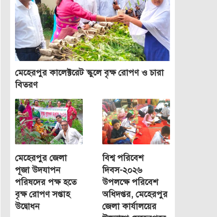
মেহেরপুর কালেক্টরেট স্কুলে বৃক্ষ রোপণ ও চারা
বিতরণ
মেহেরপুর জেলা
বিশ্ব পরিবেশ
পূজা উদযাপন
দিবস-২০২৬
পরিষদের পক্ষ হতে
উপলক্ষে পরিবেশ
বৃক্ষ রোপণ সপ্তাহ
অধিদপ্তর, মেহেরপুর
উদ্বোধন
জেলা কার্যালয়ের