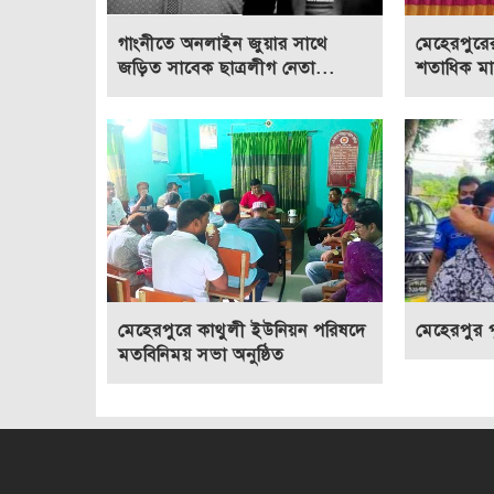
গাংনীতে অনলাইন জুয়ার সাথে
মেহেরপুরে
জড়িত সাবেক ছাত্রলীগ নেতা...
শতাধিক মান
মেহেরপুরে কাথুলী ইউনিয়ন পরিষদে
মেহেরপুর 
মতবিনিময় সভা অনুষ্ঠিত