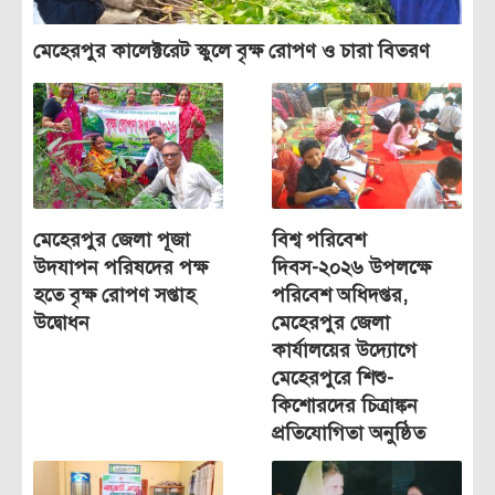
মেহেরপুর কালেক্টরেট স্কুলে বৃক্ষ রোপণ ও চারা বিতরণ
মেহেরপুর জেলা পূজা
বিশ্ব পরিবেশ
উদযাপন পরিষদের পক্ষ
দিবস-২০২৬ উপলক্ষে
হতে বৃক্ষ রোপণ সপ্তাহ
পরিবেশ অধিদপ্তর,
উদ্বোধন
মেহেরপুর জেলা
কার্যালয়ের উদ্যোগে
মেহেরপুরে শিশু-
কিশোরদের চিত্রাঙ্কন
প্রতিযোগিতা অনুষ্ঠিত