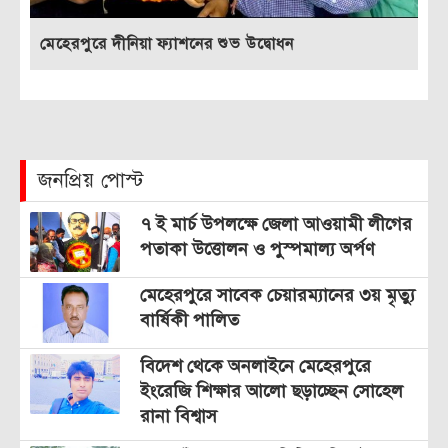
মেহেরপুরে দীনিয়া ফ্যাশনের শুভ উদ্বোধন
জনপ্রিয় পোস্ট
৭ ই মার্চ উপলক্ষে জেলা আওয়ামী লীগের
পতাকা উত্তোলন ও পুস্পমাল্য অর্পণ
মেহেরপুরে সাবেক চেয়ারম্যানের ৩য় মৃত্যু
বার্ষিকী পালিত
বিদেশ থেকে অনলাইনে মেহেরপুরে
ইংরেজি শিক্ষার আলো ছড়াচ্ছেন সোহেল
রানা বিশ্বাস