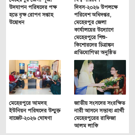
উদযাপন পরিষদের পক্ষ
দিবস-২০২৬ উপলক্ষে
হতে বৃক্ষ রোপণ সপ্তাহ
পরিবেশ অধিদপ্তর,
উদ্বোধন
মেহেরপুর জেলা
কার্যালয়ের উদ্যোগে
মেহেরপুরে শিশু-
কিশোরদের চিত্রাঙ্কন
প্রতিযোগিতা অনুষ্ঠিত
মেহেরপুরে আমদহ
জাতীয় সংসদের সংরক্ষিত
ইউনিয়ন পরিষদের উন্মুক্ত
নারী আসনে সম্ভাব্য প্রার্থী
বাজেট-২০২৬ ঘোষণা
মেহেরপুরের রাফিজা
আলম লাকি