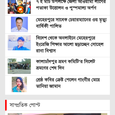
৭ ই মার্চ উপলক্ষে জেলা আওয়ামী লীগের
পতাকা উত্তোলন ও পুস্পমাল্য অর্পণ
মেহেরপুরে সাবেক চেয়ারম্যানের ৩য় মৃত্যু
বার্ষিকী পালিত
বিদেশ থেকে অনলাইনে মেহেরপুরে
ইংরেজি শিক্ষার আলো ছড়াচ্ছেন সোহেল
রানা বিশ্বাস
কালাচাঁদপুর ভ্রমণ কমিটি’র সিলেট
ভ্রমণের শেষ দিন
শ্রেষ্ঠ কবির ক্রেষ্ট পেলেন গাংনীর মেয়ে
তানিয়া জামান
সাম্প্রতিক পোস্ট