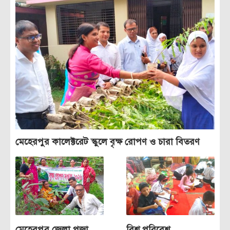
মেহেরপুর কালেক্টরেট স্কুলে বৃক্ষ রোপণ ও চারা বিতরণ
মেহেরপুর জেলা পূজা
বিশ্ব পরিবেশ