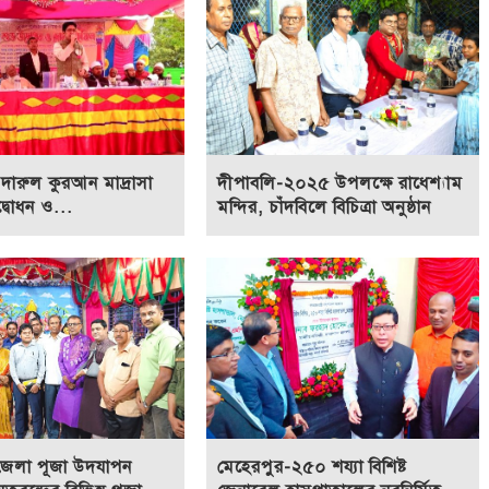
দারুল কুরআন মাদ্রাসা
দীপাবলি-২০২৫ উপলক্ষে রাধেশ্যাম
্বোধন ও...
মন্দির, চাঁদবিলে বিচিত্রা অনুষ্ঠান
জেলা পূজা উদযাপন
মেহেরপুর-২৫০ শয্যা বিশিষ্ট