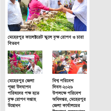
মেহেরপুর কালেক্টরেট স্কুলে বৃক্ষ রোপণ ও চারা
বিতরণ
মেহেরপুর জেলা
বিশ্ব পরিবেশ
পূজা উদযাপন
দিবস-২০২৬
পরিষদের পক্ষ হতে
উপলক্ষে পরিবেশ
বৃক্ষ রোপণ সপ্তাহ
অধিদপ্তর, মেহেরপুর
উদ্বোধন
জেলা কার্যালয়ের