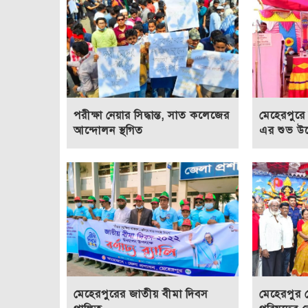
পরীক্ষা নেয়ার সিদ্ধান্ত, সাত কলেজের
মেহেরপুরে 
আন্দোলন স্থগিত
এর শুভ উদ
মেহেরপুরের জাতীয় বীমা দিবস
মেহেরপুর 