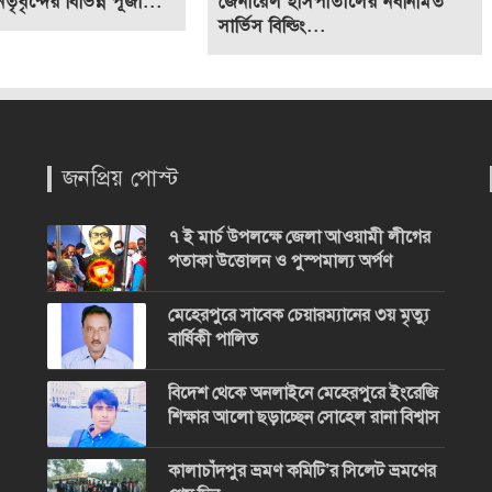
ৃবৃন্দের বিভিন্ন পূজা...
জেনারেল হাসপাতালের নবনির্মিত
সার্ভিস বিল্ডিং...
জনপ্রিয় পোস্ট
৭ ই মার্চ উপলক্ষে জেলা আওয়ামী লীগের
পতাকা উত্তোলন ও পুস্পমাল্য অর্পণ
মেহেরপুরে সাবেক চেয়ারম্যানের ৩য় মৃত্যু
বার্ষিকী পালিত
বিদেশ থেকে অনলাইনে মেহেরপুরে ইংরেজি
শিক্ষার আলো ছড়াচ্ছেন সোহেল রানা বিশ্বাস
কালাচাঁদপুর ভ্রমণ কমিটি’র সিলেট ভ্রমণের