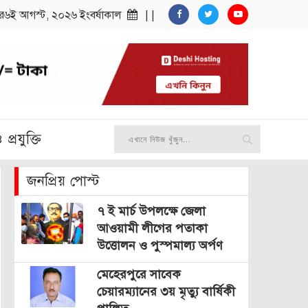
ার৬ই আগস্ট, ২০২৬ ইংবর্ষাকাল
| |
প্রযুক্তি
জনপ্রিয় পোস্ট
৭ ই মার্চ উপলক্ষে জেলা
আওয়ামী লীগের পতাকা
উত্তোলন ও পুস্পমাল্য অর্পণ
মেহেরপুরে সাবেক
চেয়ারম্যানের ৩য় মৃত্যু বার্ষিকী