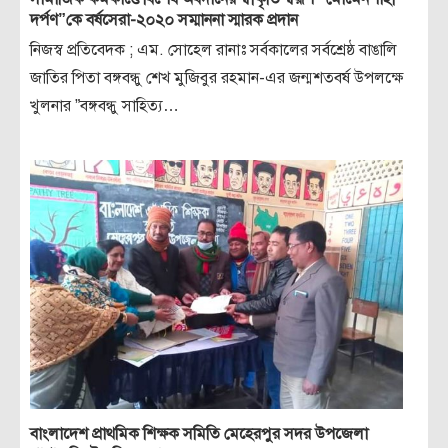
দর্পণ”কে বর্ষসেরা-২০২০ সম্মাননা স্মারক প্রদান
নিজস্ব প্রতিবেদক ; এম. সোহেল রানাঃ সর্বকালের সর্বশ্রেষ্ঠ বাঙালি
জাতির পিতা বঙ্গবন্ধু শেখ মুজিবুর রহমান-এর জন্মশতবর্ষ উপলক্ষে
খুলনার ”বঙ্গবন্ধু সাহিত্য…
বাংলাদেশ প্রাথমিক শিক্ষক সমিতি মেহেরপুর সদর উপজেলা