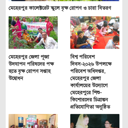
মেহেরপুর কালেক্টরেট স্কুলে বৃক্ষ রোপণ ও চারা বিতরণ
মেহেরপুর জেলা পূজা
বিশ্ব পরিবেশ
উদযাপন পরিষদের পক্ষ
দিবস-২০২৬ উপলক্ষে
হতে বৃক্ষ রোপণ সপ্তাহ
পরিবেশ অধিদপ্তর,
উদ্বোধন
মেহেরপুর জেলা
কার্যালয়ের উদ্যোগে
মেহেরপুরে শিশু-
কিশোরদের চিত্রাঙ্কন
প্রতিযোগিতা অনুষ্ঠিত