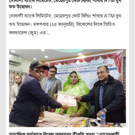
সোনালী ব্যাংক লিমিটেড, মেহেরপুর কোট বিল্ডিং শাখার ATM বুথ
শুভ উদ্বোধন।
সোনালী ব্যাংক লিমিটেড, মেহেরপুর কোট বিল্ডিং শাখার ATM বুথ
শুভ উদ্বোধন। মঙ্গলবার (২৫ জানুয়ারি), বিকেলের দিকে ভিডিও
কনফারেন্স (জুম) এর…
সামাজিক কর্মকাণ্ডে বিশেষ অবদানের স্বীকৃতি স্বরূপ “মোমেনশাহী