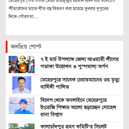
মেহেরপুর পৌর সভার মেয়র মাহফুজুর রহমান রিটন এর উদ্যোগে
শীতার্তদের মাঝে শীত বস্ত্র বিতরণ করা হয়েছে বুধবার দুপুরের
দিকে পৌরসভা…
জনপ্রিয় পোস্ট
৭ ই মার্চ উপলক্ষে জেলা আওয়ামী লীগের
পতাকা উত্তোলন ও পুস্পমাল্য অর্পণ
মেহেরপুরে সাবেক চেয়ারম্যানের ৩য় মৃত্যু
বার্ষিকী পালিত
বিদেশ থেকে অনলাইনে মেহেরপুরে
ইংরেজি শিক্ষার আলো ছড়াচ্ছেন সোহেল
রানা বিশ্বাস
কালাচাঁদপুর ভ্রমণ কমিটি’র সিলেট